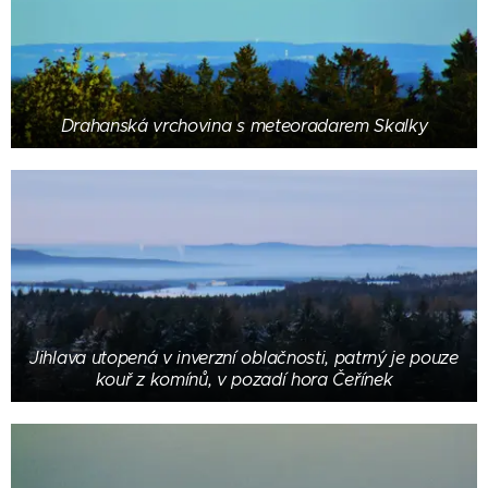
Drahanská vrchovina s meteoradarem Skalky
Jihlava utopená v inverzní oblačnosti, patrný je pouze
kouř z komínů, v pozadí hora Čeřínek