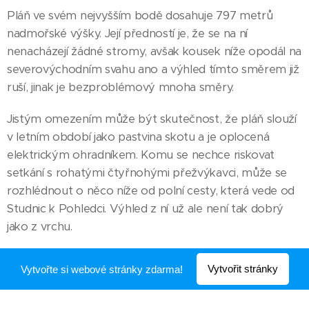
Pláň ve svém nejvyšším bodě dosahuje 797 metrů
nadmořské výšky. Její předností je, že se na ní
nenacházejí žádné stromy, avšak kousek níže opodál na
severovýchodním svahu ano a výhled tímto směrem již
ruší, jinak je bezproblémový mnoha směry.
Jistým omezením může být skutečnost, že pláň slouží
v letním období jako pastvina skotu a je oplocená
elektrickým ohradníkem. Komu se nechce riskovat
setkání s rohatými čtyřnohými přežvýkavci, může se
rozhlédnout o něco níže od polní cesty, která vede od
Studnic k Pohledci. Výhled z ní už ale není tak dobrý
jako z vrchu.
Výhled
Vytvořit stránky
Vytvořte si webové stránky zdarma!
Tam je vskutku báječný. Vidíme na Bystřicko,