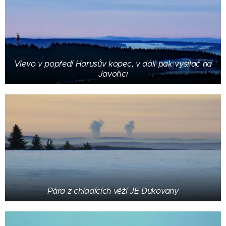
Vlevo v popředí Harusův kopec, v dáli pak vysílač na
Javořici
Pára z chladících věží JE Dukovany