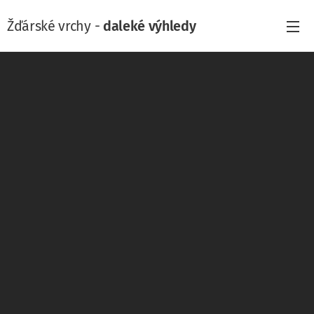
Žďárské vrchy -
daleké výhledy