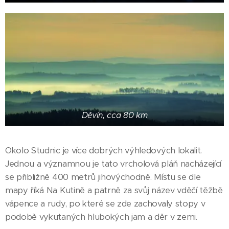
Děvín, cca 80 km
Okolo Studnic je více dobrých výhledových lokalit.
Jednou a významnou je tato vrcholová pláň nacházející
se přibližně 400 metrů jihovýchodně. Místu se dle
mapy říká Na Kutině a patrně za svůj název vděčí těžbě
vápence a rudy, po které se zde zachovaly stopy v
podobě vykutaných hlubokých jam a děr v zemi.