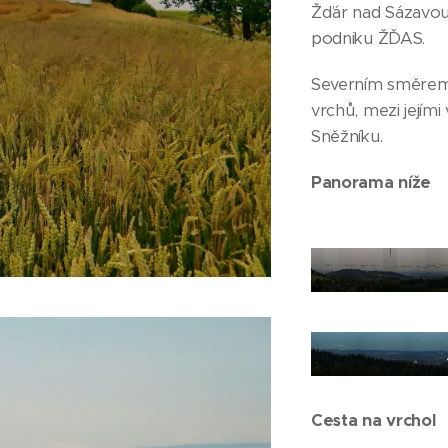
Žďár nad Sázavou
podniku ŽĎAS.
Severním směrem 
vrchů, mezi jejími
Sněžníku.
Panorama níže
Cesta na vrchol