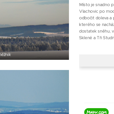
Místo je snadno p
Vlachovic po mod
odbočit doleva a 
kterého se nacház
dostatek sněhu, v
Sklené a Tři Studn
něžník