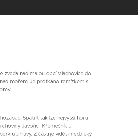
se zvedá nad malou obcí Vlachovice do
 nad mořem. Je protkáno remízkem s
romy.
jihozápad. Spatřit tak lze nejvyšší horu
choviny Javořici, Křemešník u
erk u Jihlavy. Z části je vidět i nedaleký