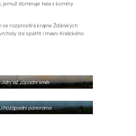
, jemuž dominuje hala s komíny
se rozprostírá krajina Žďárských
 vrcholy lze spatřit i masiv Kralického
Jižní až západní směr
Jihozápadní panorama