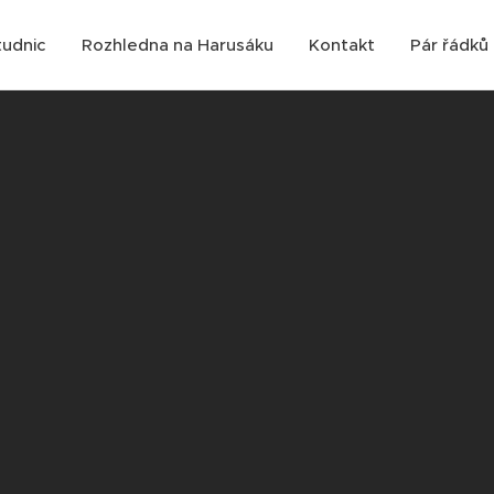
tudnic
Rozhledna na Harusáku
Kontakt
Pár řádků 