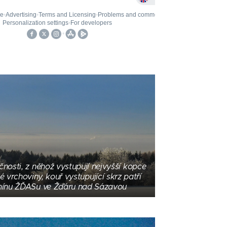
nosti, z něhož vystupují nejvyšší kopce
vrchoviny, kouř vystupující skrz patří
mínu ŽĎASu ve Žďáru nad Sázavou