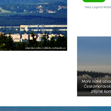
Moře nízké oblač
Českomoravské 
zřejmě ko