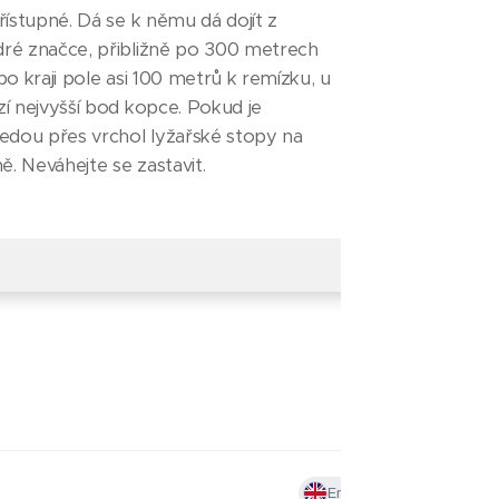
řístupné. Dá se k němu dá dojít z
ré značce, přibližně po 300 metrech
po kraji pole asi 100 metrů k remízku, u
í nejvyšší bod kopce. Pokud je
edou přes vrchol lyžařské stopy na
ě. Neváhejte se zastavit.