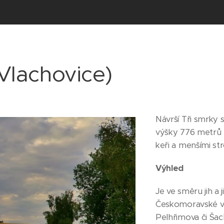
(Vlachovice)
Návrší Tři smrky 
výšky 776 metrů
keři a menšími st
Výhled
Je ve směru jih a 
Českomoravské vr
Pelhřimova či Šacb