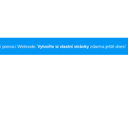
ný pomocí Webnode.
Vytvořte si vlastní stránky
zdarma ještě dnes!
© 2025 Žďárské vrchy - daleké výhledy
Vytvořeno službou
Webnode