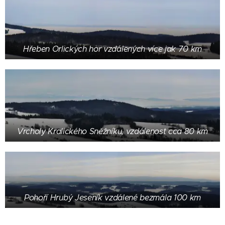
Hřeben Orlických hor vzdálených více jak 70 km
Vrcholy Kralického Sněžníku, vzdálenost cca 80 km
Pohoří Hrubý Jeseník vzdálené bezmála 100 km