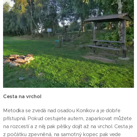
Cesta na vrchol
Metodka se zvedá nad osadou Koníkov a je dobře
přístupná. Pokud cestujete autem, zaparkovat můžete
na rozcestí a z něj pak pěšky dojít až na vrchol. Cesta je
z počátku zpevněná, na samotný kopec pak vede