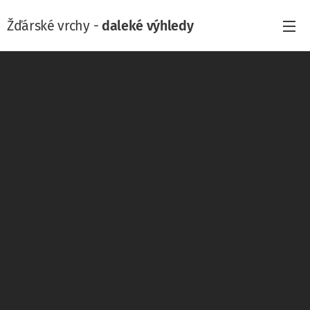
Žďárské vrchy -
daleké výhledy