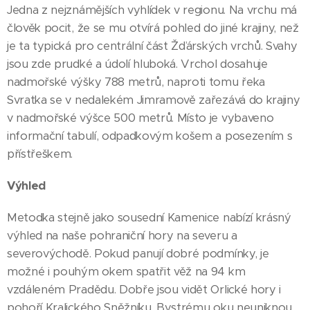
Jedna z nejznámějších vyhlídek v regionu. Na vrchu má
člověk pocit, že se mu otvírá pohled do jiné krajiny, než
je ta typická pro centrální část Žďárských vrchů. Svahy
jsou zde prudké a údolí hluboká. Vrchol dosahuje
nadmořské výšky 788 metrů, naproti tomu řeka
Svratka se v nedalekém Jimramově zařezává do krajiny
v nadmořské výšce 500 metrů. Místo je vybaveno
informační tabulí, odpadkovým košem a posezením s
přístřeškem.
Výhled
Metodka stejně jako sousední Kamenice nabízí krásný
výhled na naše pohraniční hory na severu a
severovýchodě. Pokud panují dobré podmínky, je
možné i pouhým okem spatřit věž na 94 km
vzdáleném Pradědu. Dobře jsou vidět Orlické hory i
pohoří Kralického Sněžníku. Bystrému oku neuniknou