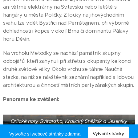
ani větrné elektrárny na Svitavsku nebo letiště s
hangáry u města Poličky. Z louky na jihovýchodním
svahu lze vidět Bystřici nad Pernštejnem, při výborné
dohlednosti i kopce v okolí Brna či dominantu Pálavy
horu Děvín.
Na vrcholu Metodky se nachází památník skupiny
odbojářů, kteří zahynuli při střetu s okupanty ke konci
druhé světové války. Okolo vrchu se táhne Naučná
stezka, na níž se návštěvník seznámí například s lidovou
architekturou a činností místních partyzánských skupin.
Panorama ke zvětšení:
Orlické hory, Svitavsko, Kralický Sněžník a Jeseníky
Vytvořit stránky
Vytvořte si webové stránky zdarma!