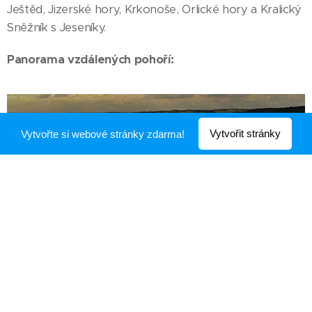
Ještěd, Jizerské hory, Krkonoše, Orlické hory a Kralický
Sněžník s Jeseníky.
Panorama vzdálených pohoří:
Ještěd, Jizerské hory, Krkonoše
Vytvořit stránky
Vytvořte si webové stránky zdarma!
Orlické hory, Kralický Sněžník, Buková hora, Suchý
vrch, Šerák
Krkonoše
Kralický Sněžník