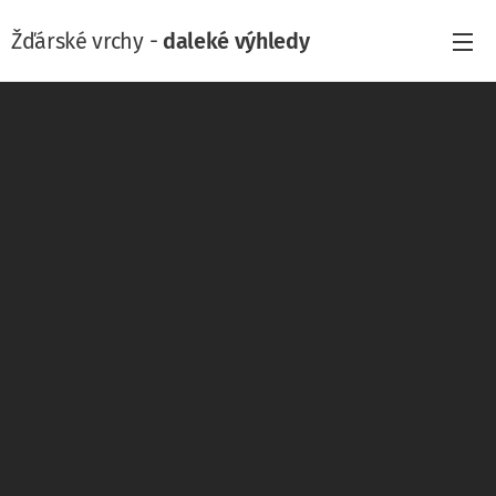
Žďárské vrchy -
daleké výhledy