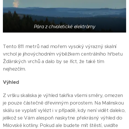
Pára z chvaletické elektrárny
Tento 811 metrů nad mořem vysoký výrazný skalní
vrchol je jihovýchodním výběžkem centrálního hřbetu
Žďárských vrchů a dalo by se říct, že také tím
nejhezčím.
Výhled
Z vršku skaliska je výhled takřka všemi směry, omezen
je pouze částečně dřevinným porostem. Na Malinskou
skálu se vyplatí vylézt i v případě, kdy není vidět daleko,
jelikož se Vám alespoň naskytne překrásný výhled do
Milovské kotliny. Pokud ale budete mít štěstí, uvidíte