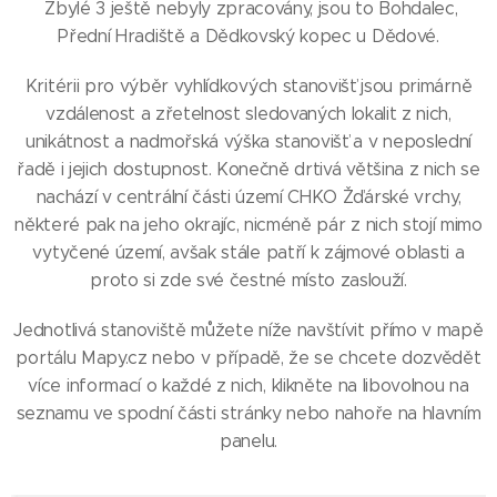
Zbylé 3 ještě nebyly zpracovány, jsou to Bohdalec,
Přední Hradiště a Dědkovský kopec u Dědové.
Kritérii pro výběr vyhlídkových stanovišť jsou primárně
vzdálenost a zřetelnost sledovaných lokalit z nich,
unikátnost a nadmořská výška stanovišť a v neposlední
řadě i jejich dostupnost. Konečně drtivá většina z nich se
nachází v centrální části území CHKO Žďárské vrchy,
některé pak na jeho okrajíc, nicméně pár z nich stojí mimo
vytyčené území, avšak stále patří k zájmové oblasti a
proto si zde své čestné místo zaslouží.
Jednotlivá stanoviště můžete níže navštívit přímo v mapě
portálu Mapy.cz nebo v případě, že se chcete dozvědět
více informací o každé z nich, klikněte na libovolnou na
seznamu ve spodní části stránky nebo nahoře na hlavním
panelu.