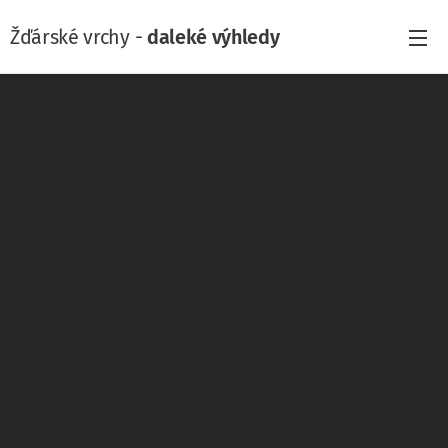
Žďárské vrchy -
daleké výhledy