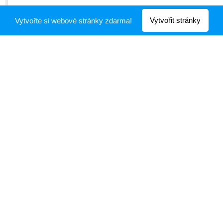
Vytvořit stránky
Vytvořte si webové stránky zdarma!
Vyhlídky k
nahlédnutí
Devět skal
Malinská
Pasecká skála
skála