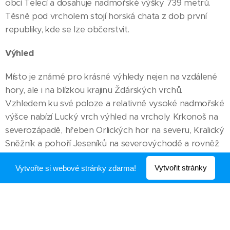
obcí Telecí a dosahuje nadmořské výšky 739 metrů.
Těsně pod vrcholem stojí horská chata z dob první
republiky, kde se lze občerstvit.
Výhled
Místo je známé pro krásné výhledy nejen na vzdálené
hory, ale i na blízkou krajinu Žďárských vrchů.
Vzhledem ku své poloze a relativně vysoké nadmořské
výšce nabízí Lucký vrch výhled na vrcholy Krkonoš na
severozápadě, hřeben Orlických hor na severu, Kralický
Sněžník a pohoří Jeseníků na severovýchodě a rovněž
krajiny pod horami. Krásný výhled je i směrem na
Vytvořit stránky
Vytvořte si webové stránky zdarma!
jihovýchod do údolí řeky Svratky, kde se nachází obec
Telecí a její okolí
Panorama