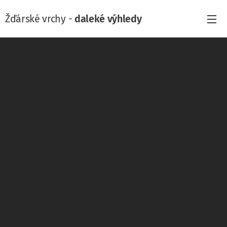
Žďárské vrchy -
daleké výhledy